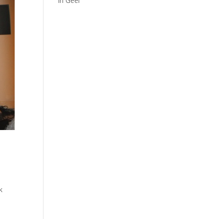
in Geel
k