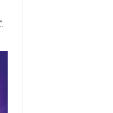
r.
dse