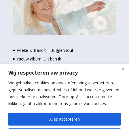
Mieke & Bandit – Buggenhout
Nieuw album: Dit ben ik
Nieuwe single: Even uit elkaar
Wij respecteren uw privacy
Stem nu voor de Loftrompetten 2024
We gebruiken cookies om uw surfervaring te verbeteren,
Schilderijen Mieke bij Baloe’s in Geel
gepersonaliseerde advertenties of inhoud weer te geven en
ons verkeer te analyseren. Door op ‘Alles accepteren’ te
klikken, gaat u akkoord met ons gebruik van cookies.
Alles accepteren