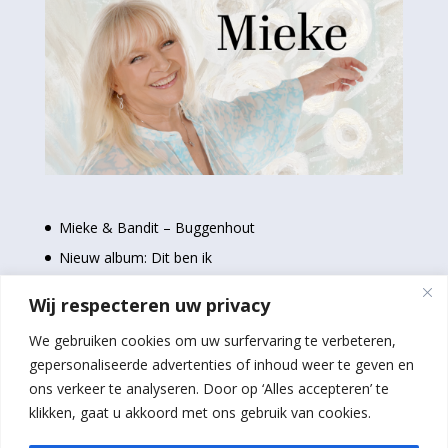
Mieke & Bandit – Buggenhout
Nieuw album: Dit ben ik
Nieuwe single: Even uit elkaar
Wij respecteren uw privacy
Stem nu voor de Loftrompetten 2024
We gebruiken cookies om uw surfervaring te verbeteren,
Schilderijen Mieke bij Baloe’s in Geel
gepersonaliseerde advertenties of inhoud weer te geven en
ons verkeer te analyseren. Door op ‘Alles accepteren’ te
klikken, gaat u akkoord met ons gebruik van cookies.