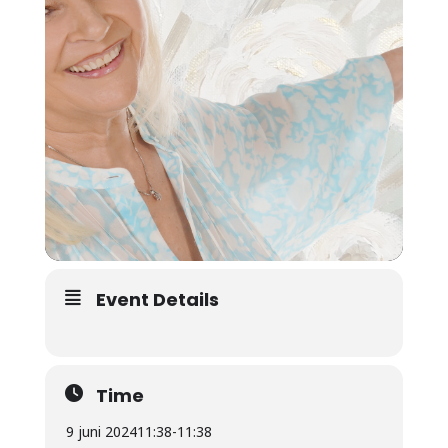
Event Details
Time
9 juni 2024
11:38
-
11:38