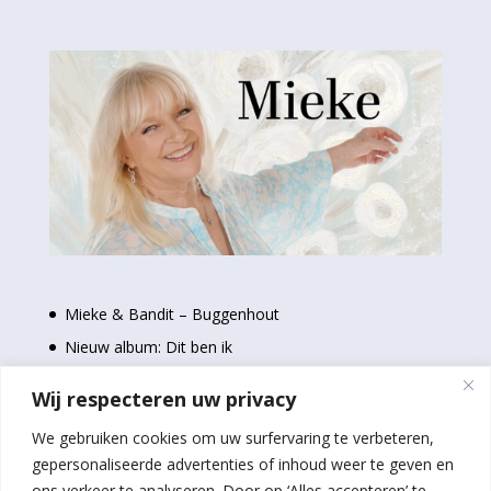
Mieke & Bandit – Buggenhout
Nieuw album: Dit ben ik
Nieuwe single: Even uit elkaar
Wij respecteren uw privacy
Stem nu voor de Loftrompetten 2024
We gebruiken cookies om uw surfervaring te verbeteren,
Schilderijen Mieke bij Baloe’s in Geel
gepersonaliseerde advertenties of inhoud weer te geven en
ons verkeer te analyseren. Door op ‘Alles accepteren’ te