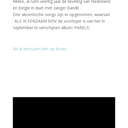
Mieke, al ruim veertig jaar dè lieveling van Nederland
en België in duet met zanger Bandit .
Drie akoestische songs zijn er opgenomen, waarvan
‘ ALS IK EENZAAM BEN’ de voorloper is van het in
September te verschijnen album ‘PARELS’.
Als ik eenzaam ben op Itunes