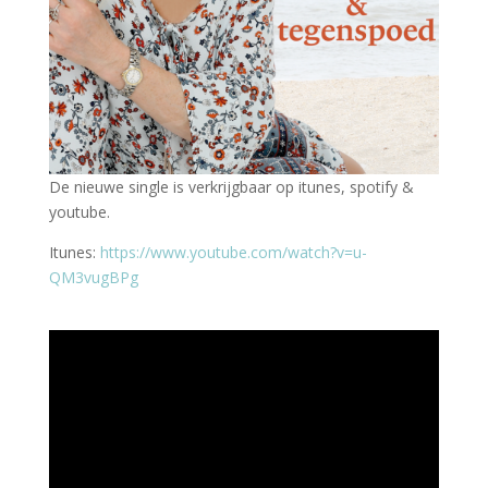
De nieuwe single is verkrijgbaar op itunes, spotify &
youtube.
Itunes:
https://www.youtube.com/watch?v=u-
QM3vugBPg