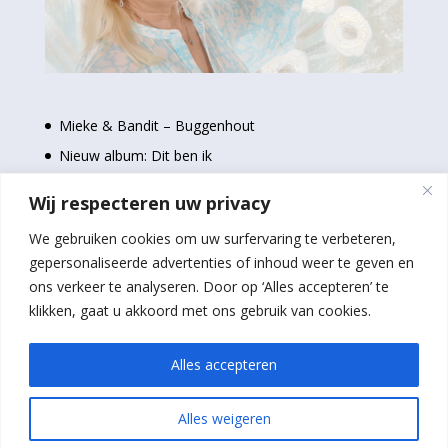
Mieke & Bandit – Buggenhout
Nieuw album: Dit ben ik
Nieuwe single: Even uit elkaar
Wij respecteren uw privacy
Stem nu voor de Loftrompetten 2024
We gebruiken cookies om uw surfervaring te verbeteren,
Schilderijen Mieke bij Baloe’s in Geel
gepersonaliseerde advertenties of inhoud weer te geven en
ons verkeer te analyseren. Door op ‘Alles accepteren’ te
klikken, gaat u akkoord met ons gebruik van cookies.
Alles accepteren
© 2016 - 2024 Mieke |
Disclaimer
|
Privacy policy
|
Alles weigeren
Webdesign door webdesignendrukwerk.be